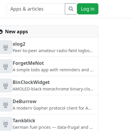
Log in
New apps
xlog2
Peer-to-peer amateur-radio field logbook that syncs with the xlog2 desktop
ForgetMeNot
A simple todo app with reminders and obsidian integration
BinClockWidget
AMOLED-black monochrome binary-clock home-screen widget
DeBurrow
A modern Gopher protocol client for Android.
Tankblick
German fuel prices — data-frugal and without tracking